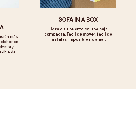
SOFA IN A BOX
A
Llega a tu puerta en una caja
compacta. Fácil de mover, fácil de
ación más
instalar, imposible no amar.
 colchones
 Memory
exible de