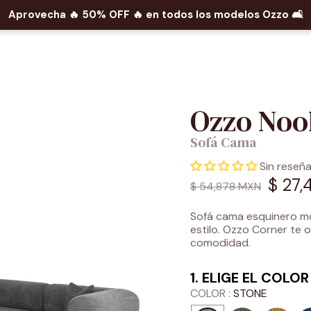
Aprovecha 🔥​ 50% OFF 🔥​ en todos los modelos Ozzo 🛋️​
Ozzo Noo
Sofá Cama
Sin reseñ
$ 27
Precio
Precio
$ 54,878 MXN
de
habitual
Sofá cama esquinero m
oferta
estilo. Ozzo Corner te o
comodidad.
1. ELIGE EL COLOR
COLOR :
STONE