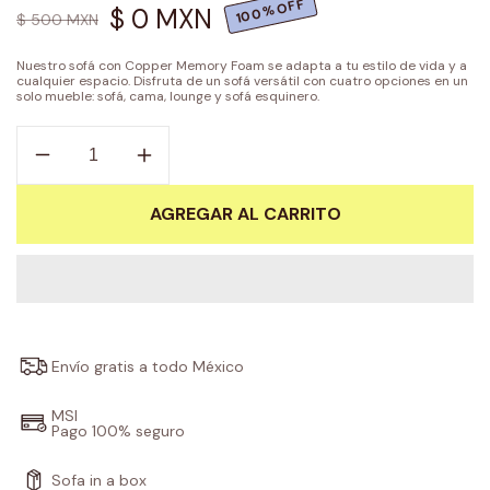
100%OFF
$ 0 MXN
$ 500 MXN
Precio
Precio
de
habitual
oferta
Nuestro sofá con Copper Memory Foam se adapta a tu estilo de vida y a
cualquier espacio. Disfruta de un sofá versátil con cuatro opciones en un
solo mueble: sofá, cama, lounge y sofá esquinero.
Reducir
Aumentar
cantidad
cantidad
para
para
AGREGAR AL CARRITO
Set
Set
de
de
2
2
Cojines
Cojines
Decorativos
Decorativos
Stone
Stone
Envío gratis a todo México
MSI
Pago 100% seguro
Sofa in a box